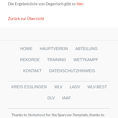
Die Ergebnisliste von Degerloch gibt es
hier
.
Zurück zur Übersicht
HOME
HAUPTVEREIN
ABTEILUNG
REKORDE
TRAINING
WETTKAMPF
KONTAKT
DATENSCHUTZHINWEIS
KREIS ESSLINGEN
WLV
LADV
WLV-BEST
DLV
IAAF
Thanks to
Styleshout
for the Sparrow-Template, thanks to